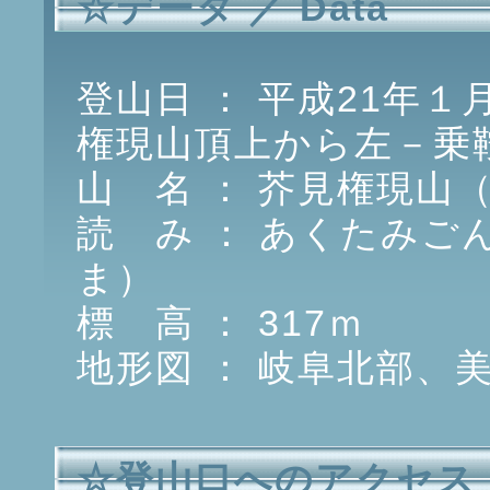
☆データ ／ Data
登山日 ： 平成21年１
権現山頂上から左－乗
山 名 ： 芥見権現山
読 み ： あくたみ
ま）
標 高 ： 317ｍ
地形図 ： 岐阜北部、
☆登山口へのアクセス ／