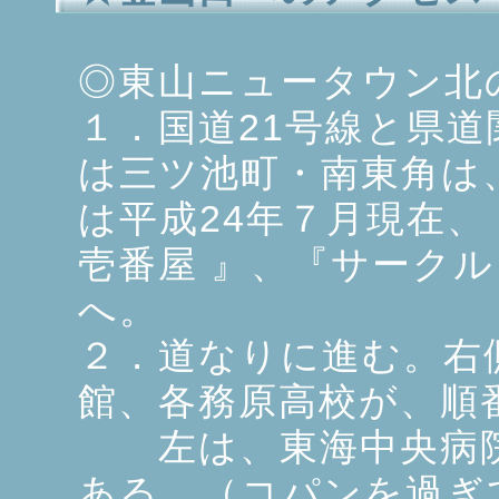
◎東山ニュータウン北
１．国道21号線と県
は三ツ池町・南東角は、
は平成24年７月現在、
壱番屋 』、『サーク
へ。
２．道なりに進む。右
館、各務原高校が、順
左は、東海中央病院
ある。（コパンを過ぎ