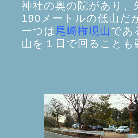
神社の奥の院があり、
190メートルの低山
一つは
尾崎権現山
であ
山を１日で回ることも