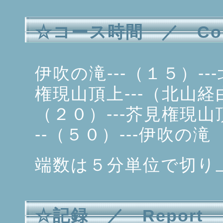
☆コース時間 ／ Cour
伊吹の滝---（１５）--
権現山頂上---（北山経由
（２０）---芥見権現山頂
--（５０）---伊吹の滝
端数は５分単位で切り
☆記録 ／ Report