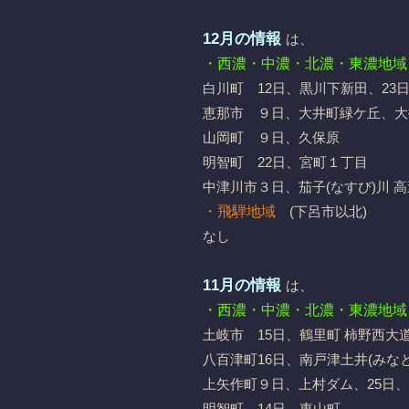
12月の情報
は、
・西濃・中濃・北濃・東濃地域
白川町 12日、黒川下新田、23
恵那市 ９日、大井町緑ケ丘、大
山岡町 ９日、久保原
明智町 22日、宮町１丁目
中津川市３日、茄子(なすび)川 
・飛騨地域
(下呂市以北)
なし
11月の情報
は、
・西濃・中濃・北濃・東濃地域
土岐市 15日、鶴里町 柿野西大道
八百津町16日、南戸津土井(みなと 
上矢作町９日、上村ダム、25日、
明智町 14日、東山町