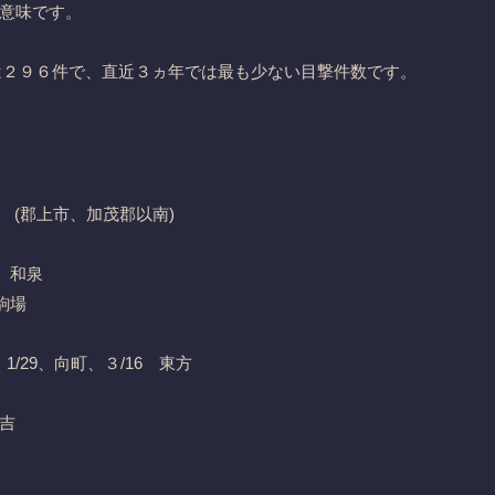
意味です。
計は２９６件で、直近３ヵ年では最も少ない目撃件数です。
(郡上市、加茂郡以南)
5、和泉
駒場
1/29、向町、３/16 東方
月吉