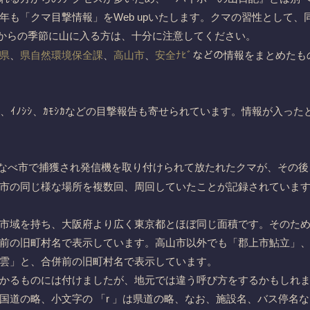
年も「クマ目撃情報」をWeb upいたします。クマの習性として、
からの季節に山に入る方は、十分に注意してください。
県
、
県自然環境保全課
、
高山市
、
安全ﾅﾋﾞ
などの情報をまとめたも
、ｲﾉｼｼ、ｶﾓｼｶなどの目撃報告も寄せられています。情報が入っ
いなべ市で捕獲され発信機を取り付けられて放たれたクマが、その
市の同じ様な場所を複数回、周回していたことが記録されていま
市域を持ち、大阪府より広く東京都とほぼ同じ面積です。そのた
前の旧町村名で表示しています。高山市以外でも「郡上市鮎立」
雲」と、合併前の旧町村名で表示しています。
かるものには付けましたが、地元では違う呼び方をするかもしれ
は国道の略、小文字の 「r 」は県道の略、なお、施設名、バス停名