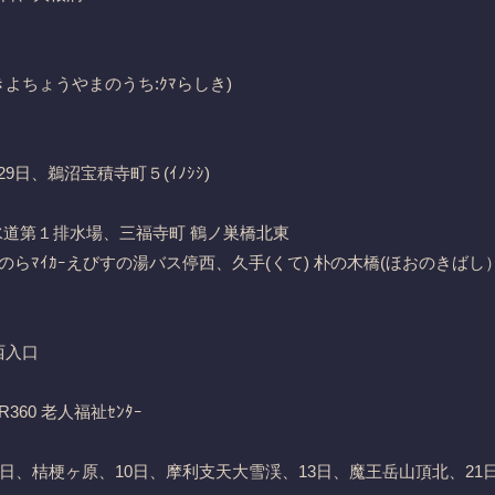
よちょうやまのうち:ｸﾏらしき)
29日、鵜沼宝積寺町５(ｲﾉｼｼ)
水道第１排水場、三福寺町 鶴ノ巣橋北東
のらﾏｲｶｰえびすの湯バス停西、久手(くて) 朴の木橋(ほおのきばし
西入口
60 老人福祉ｾﾝﾀｰ
日、桔梗ヶ原、10日、摩利支天大雪渓、13日、魔王岳山頂北、21