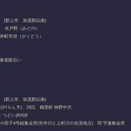
(郡上市、加茂郡以南)
日、水戸野（みどの）
井町学頭（がくどう）
高速道路沿い
(郡上市、加茂郡以南)
(ｸﾏらしき)、29日、鶴里町 柿野中沢
つどい)R418
小田子4号組集会所(矢作川と上村川の合流地点)、同 宇連集会所