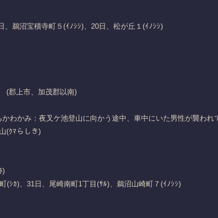
、鵜沼宝積寺町５(ｲﾉｼｼ)、20日、松が丘１(ｲﾉｼｼ)
(郡上市、加茂郡以南)
うちかわかみ：夜叉ケ池登山に向かう途中、車中にいた男性が襲われて
(ｸﾏらしき)
)
ｶ)、31日、尾崎南町1丁目(ｻﾙ)、鵜沼山崎町７(ｲﾉｼｼ)