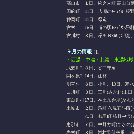
高山市 １日、松之木町 高山自動車
国府町 31日、広瀬のらﾏｲｶｰ
神岡町 31日、県道
宮村 18日、道の駅ﾓﾝﾃﾞｳｽ飛騨位
宮川村 ８日、岸奥 R360(２頭)
９月の情報
は、
・西濃・中濃・北濃・東濃地域
武芸川町８日、谷口寺尾
関ヶ原町14日、山林
明宝村 ８日、小川、13日、寒水
白川町 ３日、三川(みかわ)上田、
東白川村17日、神土加舎尾(かんど
土岐市 ２日、泉町 久尻五斗蒔(く
29日、鶴里町 柿野中沢(ｸﾏ
恵那市 ７日、中野方町(なかのほ
岩村町 ８日、岩村警部交番、2