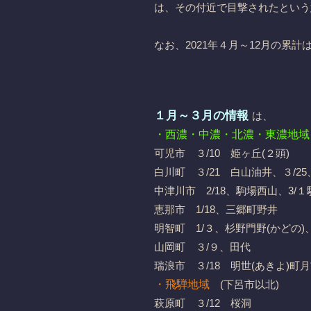
は、その付近で目撃されたという
なお、2021年４月～12月の累
１月～３月の情報
は、
・西濃・中濃・北濃・東濃地域
可児市 ３/10 姫ヶ丘(２頭)
白川町 ３/21 白山油井、３/2
中津川市 2/18、駒場西山、3/１
恵那市 1/18、三郷町野井
明智町 1/３、杉野門野(かどの)、
山岡町 ３/９、田代
瑞浪市 ３/18 明世(あきよ)町
・飛騨地域
(下呂市以北)
萩原町 ３/12 桜洞