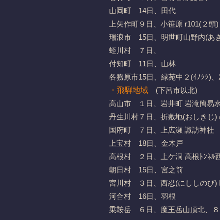
山岡町 14日、田代
上矢作町９日、小笹原 r101(２頭)
瑞浪市 15日、明世町山野内(あき
蛭川村 ７日、
付知町 11日、山林
各務原市15日、緑苑中２(ｲﾉｼｼ)、
・飛騨地域
(下呂市以北)
高山市 １日、岩井町 岩滝簡易
丹生川村７日、折敷地(おしきじ) 
国府町 ７日、上広瀬 諏訪神社
上宝村 18日、金木戸
高根村 ２日、上ケ洞 高根ﾄﾝﾈﾙ
朝日村 15日、宮之前
宮川村 ３日、西忍(にししのび) R3
河合村 16日、羽根
乗鞍岳 ６日、魔王岳山頂北、８