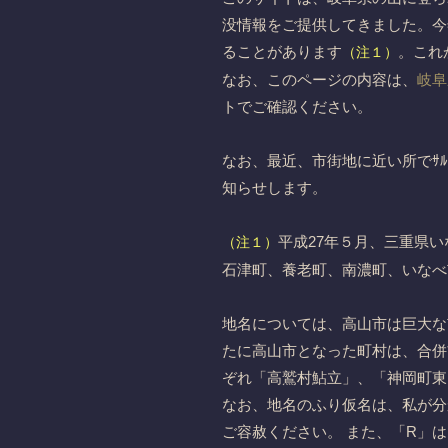
没情報をご提供してきました。今
ることがあります
。これ
（注１）
なお、このページの内容は、
岐阜
トでご確認ください。
なお、最近、市街地に近い所でｻﾙ
知らせします。
平成27年５月、三重県
（注１）
石津町、養老町、南濃町、いなべ
地名については、高山市は巨大な
たに高山市となった町村は、合併
ぞれ「高鷲村鮎立」、「神岡町東
なお、地名のふり仮名は、私が分
ご容赦ください。 また、「R」