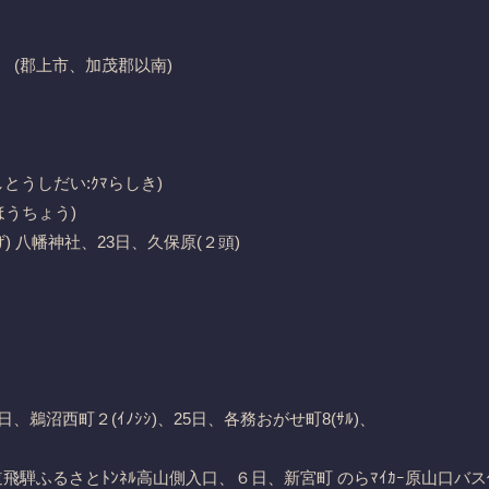
(郡上市、加茂郡以南)
とうしだい:ｸﾏらしき)
ほうちょう)
) 八幡神社、23日、久保原(２頭)
日、鵜沼西町２(ｲﾉｼｼ)、25日、各務おがせ町8(ｻﾙ)、
飛騨ふるさとﾄﾝﾈﾙ高山側入口、６日、新宮町 のらﾏｲｶｰ原山口バ