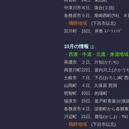
中津川市８日、落合(２頭)
各務原市５日、尾崎西町(ｻﾙ)、８日
・飛騨地域
(下呂市以北)
宮川村 16日、岸奥 ｽﾉｰｼｪｯﾄﾞ
10月の情報
は、
・西濃・中濃・北濃・東濃地域
美濃市 ２日、片知(かたぢ)
揖斐川町22日、坂内川上(さか
土岐市 ７日、下石(おろし)町 西山
山岡町 ４日、久保原 西洞
明智町 10日、的場町
瑞浪市 15日、釜戸町青葉台(痕跡
各務原市４日、須衛町から各務東町(ｼ
川辺町 21日、鹿塩(かしお：ｻﾙ)
・飛騨地域
(下呂市以北)