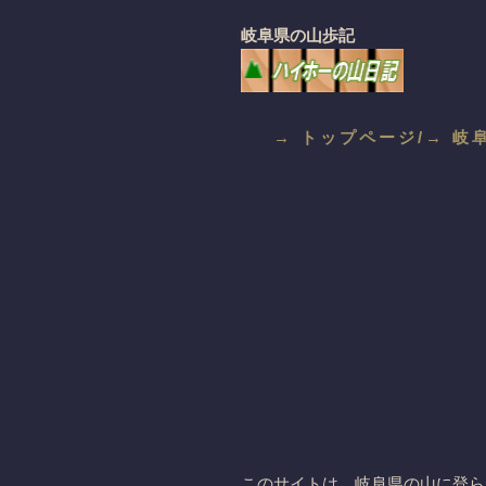
岐阜県の山歩記
→ トップページ/
→ 岐
このサイトは、岐阜県の山に登ら