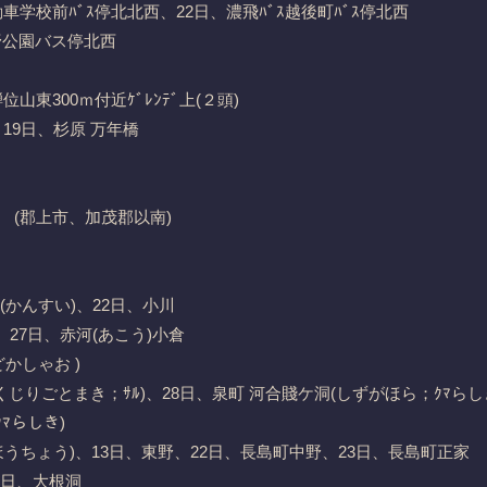
学校前ﾊﾞｽ停北北西、22日、濃飛ﾊﾞｽ越後町ﾊﾞｽ停北西
桜野公園バス停北西
山東300ｍ付近ｹﾞﾚﾝﾃﾞ上(２頭)
、19日、杉原 万年橋
(郡上市、加茂郡以南)
(かんすい)、22日、小川
27日、赤河(あこう)小倉
かしゃお )
じりごとまき；ｻﾙ)、28日、泉町 河合賤ケ洞(しずがほら；ｸﾏらし
らしき)
うちょう)、13日、東野、22日、長島町中野、23日、長島町正家
5日、大根洞