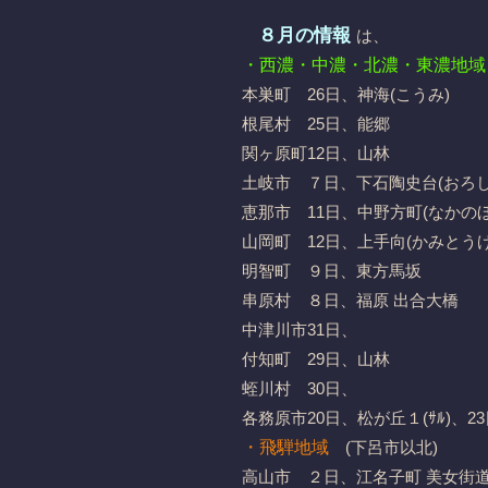
８月の情報
は、
・西濃・中濃・北濃・東濃地域
本巣町 26日、神海(こうみ)
根尾村 25日、能郷
関ヶ原町12日、山林
土岐市 ７日、下石陶史台(おろし
恵那市 11日、中野方町(なかの
山岡町 12日、上手向(かみとうげ
明智町 ９日、東方馬坂
串原村 ８日、福原 出合大橋
中津川市31日、
付知町 29日、山林
蛭川村 30日、
各務原市20日、松が丘１(ｻﾙ)、23
・飛騨地域
(下呂市以北)
高山市 ２日、江名子町 美女街道